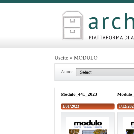
Uscite
»
MODULO
Anno:
Modulo_441_2023
Modulo
1/01/2023
1/12/202