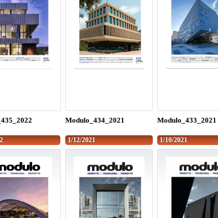
_435_2022
Modulo_434_2021
Modulo_433_2021
2
1/12/2021
1/10/2021